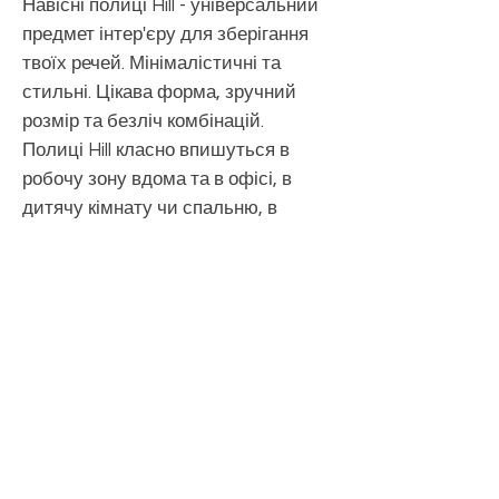
Навісні полиці Hill - універсальний
предмет інтер'єру для зберігання
твоїх речей. Мінімалістичні та
стильні. Цікава форма, зручний
розмір та безліч комбінацій.
Полиці Hill класно впишуться в
робочу зону вдома та в офісі, в
дитячу кімнату чи спальню, в
шоурум чи магазин.
3D МОДЕЛЬ
ІНФОРМАЦІЯ ПРО ПРОДУКТ
У комплект входять дві полиці: M і L
ІНФОРМАЦІЯ ПРО ДОСТАВКУ
Розмір M:
Служба доставки Нова Пошта по Україні.
ширина: 300 мм
ПОВЕРНЕННЯ ТА ОБМІН
Вартість доставки оплачує покупець.