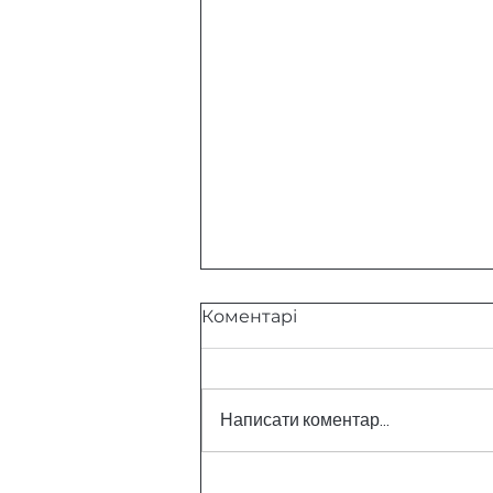
Коментарі
Написати коментар...
Крісла Phill, Bill та Big